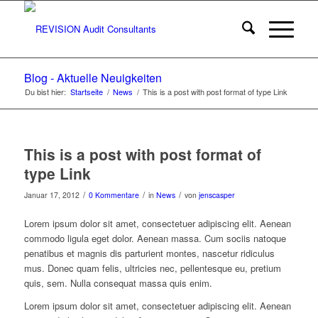
Blog - Aktuelle Neuigkeiten
Du bist hier:
Startseite
/
News
/
This is a post with post format of type Link
This is a post with post format of
type Link
/
/
/
Januar 17, 2012
0 Kommentare
in
News
von
jenscasper
Lorem ipsum dolor sit amet, consectetuer adipiscing elit. Aenean
commodo ligula eget dolor. Aenean massa. Cum sociis natoque
penatibus et magnis dis parturient montes, nascetur ridiculus
mus. Donec quam felis, ultricies nec, pellentesque eu, pretium
quis, sem. Nulla consequat massa quis enim.
Lorem ipsum dolor sit amet, consectetuer adipiscing elit. Aenean