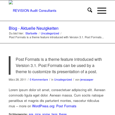
Blog - Aktuelle Neuigkeiten
Du bist hier:
Startseite
/
Uncategorized
/
Post Formats is a theme feature introduced with Version 3.1. Post Formats...
Post Formats is a theme feature introduced with
Version 3.1. Post Formats can be used by a
theme to customize its presentation of a post.
/
/
/
März 28, 2011
0 Kommentare
in
Uncategorized
von
jenscasper
Lorem ipsum dolor sit amet, consectetuer adipiscing elit. Aenean
commodo ligula eget dolor. Aenean massa. Cum sociis natoque
penatibus et magnis dis parturient montes, nascetur ridiculus
mus – more on
WordPress.org: Post Formats
Schlagworte:
are
,
nice
,
some
,
tags
,
these