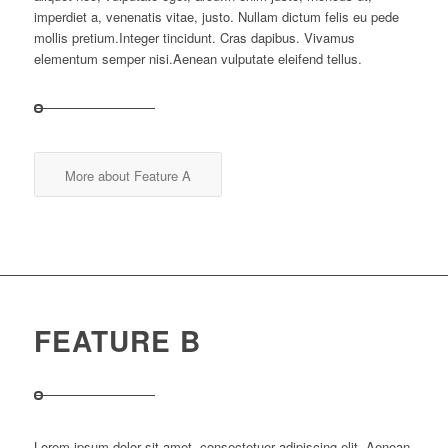
imperdiet a, venenatis vitae, justo. Nullam dictum felis eu pede
mollis pretium.Integer tincidunt. Cras dapibus. Vivamus
elementum semper nisi.Aenean vulputate eleifend tellus.
More about Feature A
FEATURE B
Lorem ipsum dolor sit amet, consectetuer adipiscing elit. Aenean